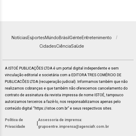
Notícias
Esportes
Mundo
Brasil
Gente
Entretenimento
Cidades
Ciência
Saúde
A ISTOÉ PUBLICAÇÕES LTDA é um portal digital independente e sem
vinculação editorial e societária com a EDITORA TRES COMÉRCIO DE
PUBLICACÕES LTDA (recuperação judicial). Informamos também que não
realizamos cobranças e que também não oferecemos cancelamento do
contrato de assinatura da revista impressa de nome ISTOÉ, tampouco
autorizamos terceiros a fazê-lo, nos responsabilizamos apenas pelo
conteúdo digital “https://istoe.com.br” e seus respectivos sites.
Política de
Assessoria de imprensa:
|
Privacidade
grupoentre.imprensa@agenciafr.com.br