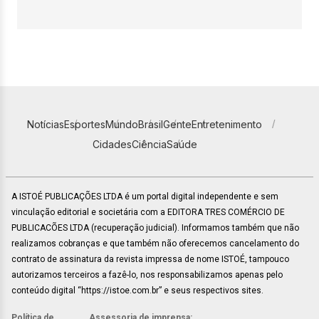
Notícias
Esportes
Mundo
Brasil
Gente
Entretenimento
Cidades
Ciência
Saúde
A ISTOÉ PUBLICAÇÕES LTDA é um portal digital independente e sem
vinculação editorial e societária com a EDITORA TRES COMÉRCIO DE
PUBLICACÕES LTDA (recuperação judicial). Informamos também que não
realizamos cobranças e que também não oferecemos cancelamento do
contrato de assinatura da revista impressa de nome ISTOÉ, tampouco
autorizamos terceiros a fazê-lo, nos responsabilizamos apenas pelo
conteúdo digital “https://istoe.com.br” e seus respectivos sites.
Política de
Assessoria de imprensa: