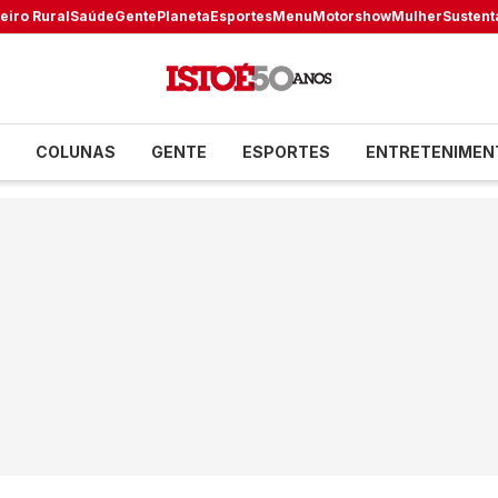
eiro Rural
Saúde
Gente
Planeta
Esportes
Menu
Motorshow
Mulher
Sustent
COLUNAS
GENTE
ESPORTES
ENTRETENIMEN