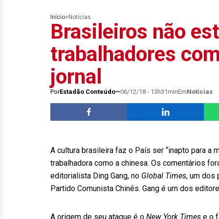
Início
>
Notícias
Brasileiros não es
trabalhadores com
jornal
Por
Estadão Conteúdo
06/12/18 - 13h31min
Em
Notícias
A cultura brasileira faz o País ser “inapto para a
trabalhadora como a chinesa. Os comentários fora
editorialista Ding Gang, no
Global Times
, um dos 
Partido Comunista Chinês. Gang é um dos editor
A origem de seu ataque é o
New York Times
e o f