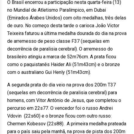
O Brasil encerrou a participação nesta quarta-feira (13)
no Mundial de Atletismo Paralímpico, em Dubai
(Emirados Árabes Unidos) com oito medalhas, três delas
de ouro. No começo desta tarde o carioca João Victor
Teixeira faturou a última medalha dourada do dia na prova
de arremesso de peso classe F37 (sequelas em
decorrência de paralisia cerebral). O arremesso do
brasileiro atingiu a marca de 52m76cm. A prata ficou
como o paquistanês Haider Ali (51m43cm) e o bronze
com o australiano Gui Henly (51m43cm).
A segunda prata do dia veio na prova dos 200m T37
(sequelas em decorrência de paralisia cerebral) para
homens, com Vitor Antônio de Jesus, que completou o
percurso em 22s77. O vencedor foi o russo Andrei
Vdovin (22s60) e o bronze ficou com outro russo:
Chermen Kobesov (22s88). A primeira medalha prateada
para o país saiu pela manhã, na prova de pista dos 200m