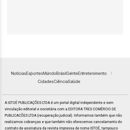
Notícias
Esportes
Mundo
Brasil
Gente
Entretenimento
Cidades
Ciência
Saúde
A ISTOÉ PUBLICAÇÕES LTDA é um portal digital independente e sem
vinculação editorial e societária com a EDITORA TRES COMÉRCIO DE
PUBLICACÕES LTDA (recuperação judicial). Informamos também que não
realizamos cobranças e que também não oferecemos cancelamento do
contrato de assinatura da revista impressa de nome ISTOÉ, tampouco