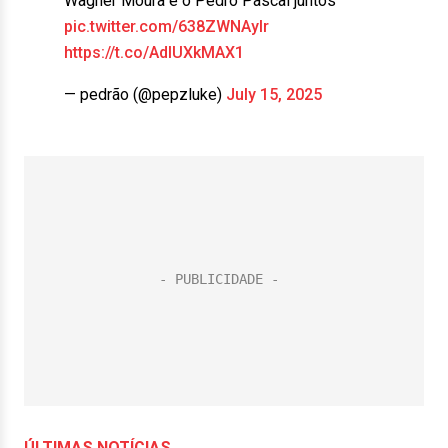
Wagner Moura e o Pedro Pascal juntos
pic.twitter.com/638ZWNAylr
https://t.co/AdlUXkMAX1
— pedrão (@pepzluke)
July 15, 2025