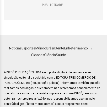
Notícias
Esportes
Mundo
Brasil
Gente
Entretenimento
Cidades
Ciência
Saúde
A ISTOÉ PUBLICAÇÕES LTDA é um portal digital independente e sem
vinculação editorial e societária com a EDITORA TRES COMÉRCIO DE
PUBLICACÕES LTDA (recuperação judicial). Informamos também que não
realizamos cobranças e que também não oferecemos cancelamento do
contrato de assinatura da revista impressa de nome ISTOÉ, tampouco
autorizamos terceiros a fazê-lo, nos responsabilizamos apenas pelo
conteúdo digital “https://istoe.com.br” e seus respectivos sites.