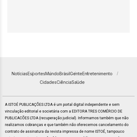
Notícias
Esportes
Mundo
Brasil
Gente
Entretenimento
Cidades
Ciência
Saúde
A ISTOÉ PUBLICAÇÕES LTDA é um portal digital independente e sem
vinculação editorial e societária com a EDITORA TRES COMÉRCIO DE
PUBLICACÕES LTDA (recuperação judicial). Informamos também que não
realizamos cobranças e que também não oferecemos cancelamento do
contrato de assinatura da revista impressa de nome ISTOÉ, tampouco