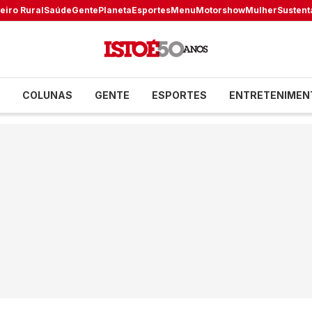
eiro Rural
Saúde
Gente
Planeta
Esportes
Menu
Motorshow
Mulher
Sustent
COLUNAS
GENTE
ESPORTES
ENTRETENIMEN