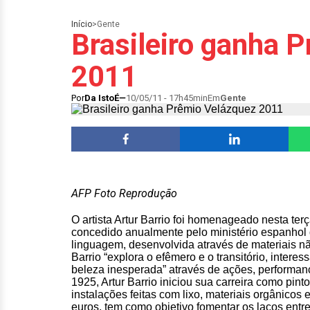
Início
>
Gente
Brasileiro ganha 
2011
Por
Da IstoÉ
10/05/11 - 17h45min
Em
Gente
AFP
Foto Reprodução
O artista Artur Barrio foi homenageado nesta ter
concedido anualmente pelo ministério espanhol 
linguagem, desenvolvida através de materiais nã
Barrio “explora o efêmero e o transitório, inter
beleza inesperada” através de ações, performanc
1925, Artur Barrio iniciou sua carreira como pin
instalações feitas com lixo, materiais orgânicos
euros, tem como objetivo fomentar os laços entre