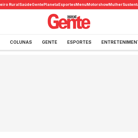
eiro Rural
Saúde
Gente
Planeta
Esportes
Menu
Motorshow
Mulher
Sustent
COLUNAS
GENTE
ESPORTES
ENTRETENIMEN