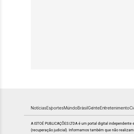
Notícias
Esportes
Mundo
Brasil
Gente
Entretenimento
C
A ISTOÉ PUBLICAÇÕES LTDA é um portal digital independente
(recuperação judicial). Informamos também que não realiza