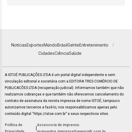
Notícias
Esportes
Mundo
Brasil
Gente
Entretenimento
Cidades
Ciência
Saúde
A ISTOÉ PUBLICAÇÕES LTDA é um portal digital independente e sem
vinculação editorial e societária com a EDITORA TRES COMÉRCIO DE
PUBLICACÕES LTDA (recuperação judicial). Informamos também que não
realizamos cobranças e que também não oferecemos cancelamento do
contrato de assinatura da revista impressa de nome ISTOÉ, tampouco
autorizamos terceiros a fazê-lo, nos responsabilizamos apenas pelo
conteúdo digital “https://istoe.com.br” e seus respectivos sites.
Política de
Assessoria de imprensa:
|
Privacidade
grupoentre.imprensa@agenciafr.com.br