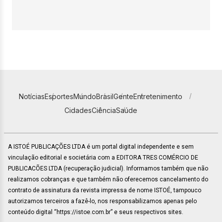
Notícias
Esportes
Mundo
Brasil
Gente
Entretenimento
Cidades
Ciência
Saúde
A ISTOÉ PUBLICAÇÕES LTDA é um portal digital independente e sem
vinculação editorial e societária com a EDITORA TRES COMÉRCIO DE
PUBLICACÕES LTDA (recuperação judicial). Informamos também que não
realizamos cobranças e que também não oferecemos cancelamento do
contrato de assinatura da revista impressa de nome ISTOÉ, tampouco
autorizamos terceiros a fazê-lo, nos responsabilizamos apenas pelo
conteúdo digital “https://istoe.com.br” e seus respectivos sites.