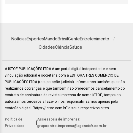
Notícias
Esportes
Mundo
Brasil
Gente
Entretenimento
Cidades
Ciência
Saúde
A ISTOÉ PUBLICAÇÕES LTDA é um portal digital independente e sem
vinculação editorial e societária com a EDITORA TRES COMÉRCIO DE
PUBLICACÕES LTDA (recuperação judicial). Informamos também que não
realizamos cobranças e que também não oferecemos cancelamento do
contrato de assinatura da revista impressa de nome ISTOÉ, tampouco
autorizamos terceiros a fazê-lo, nos responsabilizamos apenas pelo
conteúdo digital “https://istoe.com.br” e seus respectivos sites.
Política de
Assessoria de imprensa:
|
Privacidade
grupoentre.imprensa@agenciafr.com.br