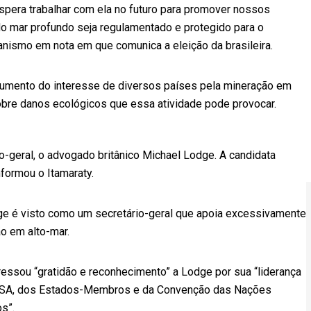
 espera trabalhar com ela no futuro para promover nossos
do mar profundo seja regulamentado e protegido para o
anismo em nota em que comunica a eleição da brasileira.
aumento do interesse de diversos países pela mineração em
sobre danos ecológicos que essa atividade pode provocar.
io-geral, o advogado britânico Michael Lodge. A candidata
nformou o Itamaraty.
ge é visto como um secretário-geral que apoia excessivamente
o em alto-mar.
ressou “gratidão e reconhecimento” a Lodge por sua “liderança
a ISA, dos Estados-Membros e da Convenção das Nações
s”.