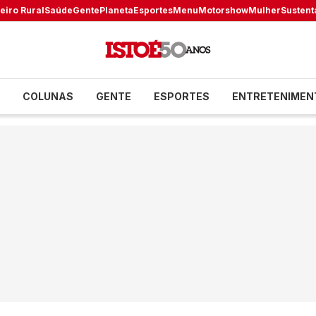
eiro Rural
Saúde
Gente
Planeta
Esportes
Menu
Motorshow
Mulher
Sustent
COLUNAS
GENTE
ESPORTES
ENTRETENIMEN