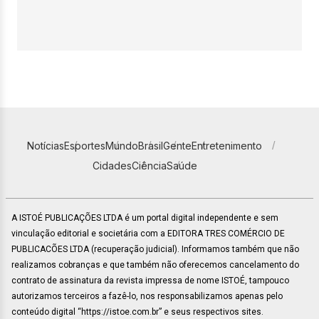
Notícias
Esportes
Mundo
Brasil
Gente
Entretenimento
Cidades
Ciência
Saúde
A ISTOÉ PUBLICAÇÕES LTDA é um portal digital independente e sem
vinculação editorial e societária com a EDITORA TRES COMÉRCIO DE
PUBLICACÕES LTDA (recuperação judicial). Informamos também que não
realizamos cobranças e que também não oferecemos cancelamento do
contrato de assinatura da revista impressa de nome ISTOÉ, tampouco
autorizamos terceiros a fazê-lo, nos responsabilizamos apenas pelo
conteúdo digital “https://istoe.com.br” e seus respectivos sites.