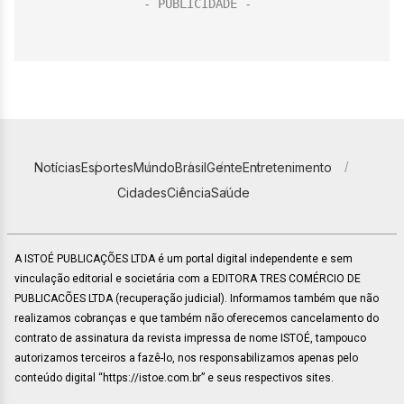
Notícias
Esportes
Mundo
Brasil
Gente
Entretenimento
Cidades
Ciência
Saúde
A ISTOÉ PUBLICAÇÕES LTDA é um portal digital independente e sem
vinculação editorial e societária com a EDITORA TRES COMÉRCIO DE
PUBLICACÕES LTDA (recuperação judicial). Informamos também que não
realizamos cobranças e que também não oferecemos cancelamento do
contrato de assinatura da revista impressa de nome ISTOÉ, tampouco
autorizamos terceiros a fazê-lo, nos responsabilizamos apenas pelo
conteúdo digital “https://istoe.com.br” e seus respectivos sites.