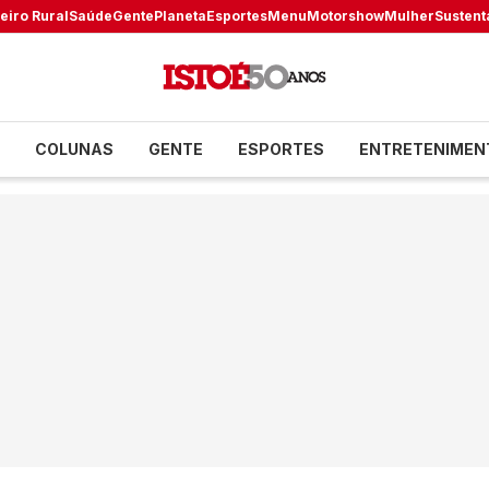
eiro Rural
Saúde
Gente
Planeta
Esportes
Menu
Motorshow
Mulher
Sustent
COLUNAS
GENTE
ESPORTES
ENTRETENIMEN