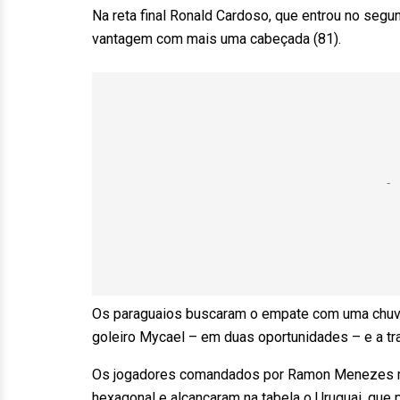
Na reta final Ronald Cardoso, que entrou no seg
vantagem com mais uma cabeçada (81).
Os paraguaios buscaram o empate com uma chuva
goleiro Mycael – em duas oportunidades – e a tra
Os jogadores comandados por Ramon Menezes m
hexagonal e alcançaram na tabela o Uruguai, que