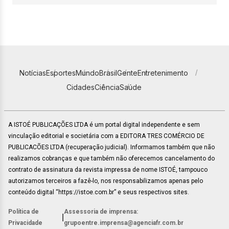
Notícias
Esportes
Mundo
Brasil
Gente
Entretenimento
Cidades
Ciência
Saúde
A ISTOÉ PUBLICAÇÕES LTDA é um portal digital independente e sem
vinculação editorial e societária com a EDITORA TRES COMÉRCIO DE
PUBLICACÕES LTDA (recuperação judicial). Informamos também que não
realizamos cobranças e que também não oferecemos cancelamento do
contrato de assinatura da revista impressa de nome ISTOÉ, tampouco
autorizamos terceiros a fazê-lo, nos responsabilizamos apenas pelo
conteúdo digital “https://istoe.com.br” e seus respectivos sites.
Política de
Assessoria de imprensa:
|
Privacidade
grupoentre.imprensa@agenciafr.com.br