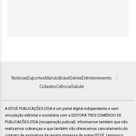
Notícias
Esportes
Mundo
Brasil
Gente
Entretenimento
Cidades
Ciência
Saúde
A ISTOÉ PUBLICAÇÕES LTDA é um portal digital independente e sem
vinculação editorial e societária com a EDITORA TRES COMÉRCIO DE
PUBLICACÕES LTDA (recuperação judicial). Informamos também que não
realizamos cobranças e que também não oferecemos cancelamento do
contrato de assinatura da revista impressa de nome ISTOÉ, tampouco