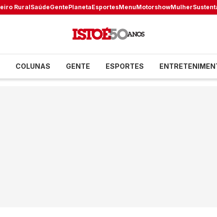
eiro Rural
Saúde
Gente
Planeta
Esportes
Menu
Motorshow
Mulher
Sustent
COLUNAS
GENTE
ESPORTES
ENTRETENIMEN