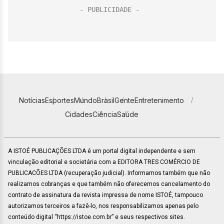
Notícias
Esportes
Mundo
Brasil
Gente
Entretenimento
Cidades
Ciência
Saúde
A ISTOÉ PUBLICAÇÕES LTDA é um portal digital independente e sem
vinculação editorial e societária com a EDITORA TRES COMÉRCIO DE
PUBLICACÕES LTDA (recuperação judicial). Informamos também que não
realizamos cobranças e que também não oferecemos cancelamento do
contrato de assinatura da revista impressa de nome ISTOÉ, tampouco
autorizamos terceiros a fazê-lo, nos responsabilizamos apenas pelo
conteúdo digital “https://istoe.com.br” e seus respectivos sites.