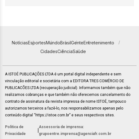
Notícias
Esportes
Mundo
Brasil
Gente
Entretenimento
Cidades
Ciência
Saúde
A ISTOÉ PUBLICAÇÕES LTDA é um portal digital independente e sem
vinculação editorial e societária com a EDITORA TRES COMÉRCIO DE
PUBLICACÕES LTDA (recuperação judicial). Informamos também que não
realizamos cobranças e que também não oferecemos cancelamento do
contrato de assinatura da revista impressa de nome ISTOÉ, tampouco
autorizamos terceiros a fazê-lo, nos responsabilizamos apenas pelo
conteúdo digital “https://istoe.com.br” e seus respectivos sites.
Política de
Assessoria de imprensa:
|
Privacidade
grupoentre.imprensa@agenciafr.com.br