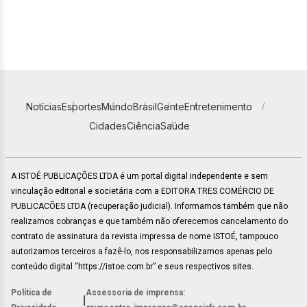
Notícias
Esportes
Mundo
Brasil
Gente
Entretenimento
Cidades
Ciência
Saúde
A ISTOÉ PUBLICAÇÕES LTDA é um portal digital independente e sem
vinculação editorial e societária com a EDITORA TRES COMÉRCIO DE
PUBLICACÕES LTDA (recuperação judicial). Informamos também que não
realizamos cobranças e que também não oferecemos cancelamento do
contrato de assinatura da revista impressa de nome ISTOÉ, tampouco
autorizamos terceiros a fazê-lo, nos responsabilizamos apenas pelo
conteúdo digital “https://istoe.com.br” e seus respectivos sites.
Política de
Assessoria de imprensa:
|