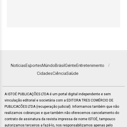
Notícias
Esportes
Mundo
Brasil
Gente
Entretenimento
Cidades
Ciência
Saúde
A ISTOÉ PUBLICAÇÕES LTDA é um portal digital independente e sem
vinculação editorial e societária com a EDITORA TRES COMÉRCIO DE
PUBLICACÕES LTDA (recuperação judicial). Informamos também que não
realizamos cobranças e que também não oferecemos cancelamento do
contrato de assinatura da revista impressa de nome ISTOÉ, tampouco
autorizamos terceiros a fazê-lo, nos responsabilizamos apenas pelo