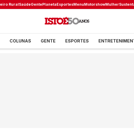
eiro Rural
Saúde
Gente
Planeta
Esportes
Menu
Motorshow
Mulher
Sustent
COLUNAS
GENTE
ESPORTES
ENTRETENIMEN