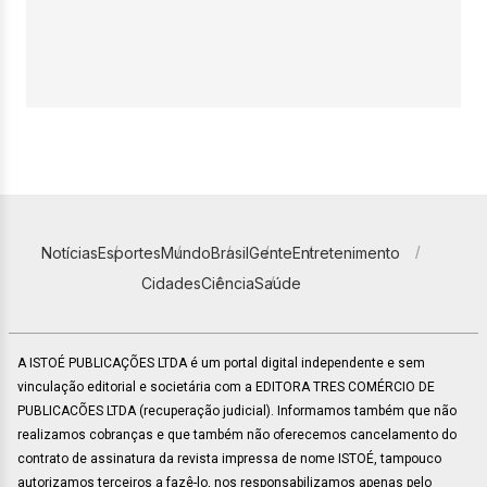
Notícias
Esportes
Mundo
Brasil
Gente
Entretenimento
Cidades
Ciência
Saúde
A ISTOÉ PUBLICAÇÕES LTDA é um portal digital independente e sem
vinculação editorial e societária com a EDITORA TRES COMÉRCIO DE
PUBLICACÕES LTDA (recuperação judicial). Informamos também que não
realizamos cobranças e que também não oferecemos cancelamento do
contrato de assinatura da revista impressa de nome ISTOÉ, tampouco
autorizamos terceiros a fazê-lo, nos responsabilizamos apenas pelo