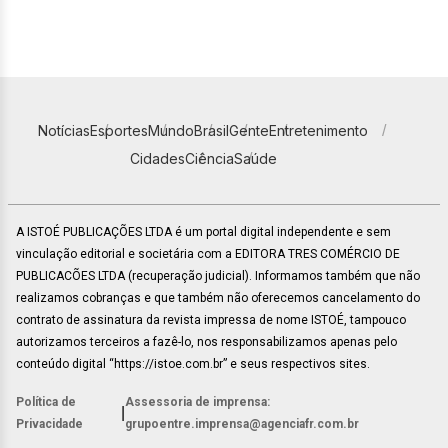
Notícias
Esportes
Mundo
Brasil
Gente
Entretenimento
Cidades
Ciência
Saúde
A ISTOÉ PUBLICAÇÕES LTDA é um portal digital independente e sem
vinculação editorial e societária com a EDITORA TRES COMÉRCIO DE
PUBLICACÕES LTDA (recuperação judicial). Informamos também que não
realizamos cobranças e que também não oferecemos cancelamento do
contrato de assinatura da revista impressa de nome ISTOÉ, tampouco
autorizamos terceiros a fazê-lo, nos responsabilizamos apenas pelo
conteúdo digital “https://istoe.com.br” e seus respectivos sites.
Política de
Assessoria de imprensa:
|
Privacidade
grupoentre.imprensa@agenciafr.com.br