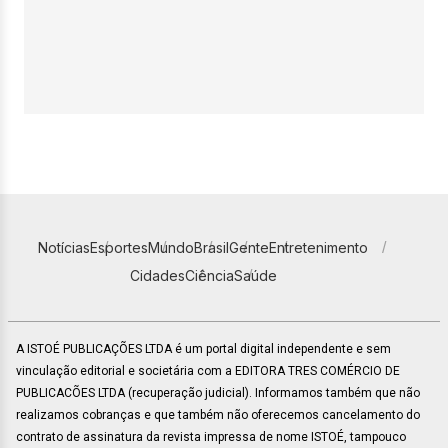
Notícias
Esportes
Mundo
Brasil
Gente
Entretenimento
Cidades
Ciência
Saúde
A ISTOÉ PUBLICAÇÕES LTDA é um portal digital independente e sem
vinculação editorial e societária com a EDITORA TRES COMÉRCIO DE
PUBLICACÕES LTDA (recuperação judicial). Informamos também que não
realizamos cobranças e que também não oferecemos cancelamento do
contrato de assinatura da revista impressa de nome ISTOÉ, tampouco