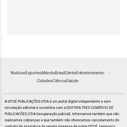
Notícias
Esportes
Mundo
Brasil
Gente
Entretenimento
Cidades
Ciência
Saúde
A ISTOÉ PUBLICAÇÕES LTDA é um portal digital independente e sem
vinculação editorial e societária com a EDITORA TRES COMÉRCIO DE
PUBLICACÕES LTDA (recuperação judicial). Informamos também que não
realizamos cobranças e que também não oferecemos cancelamento do
contrato de assinatura da revista impressa de nome ISTOÉ, tampouco