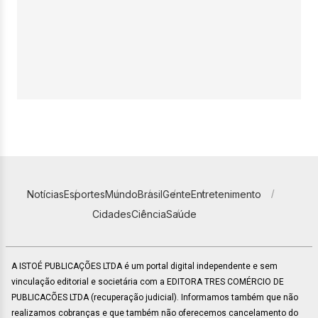
Notícias
Esportes
Mundo
Brasil
Gente
Entretenimento
Cidades
Ciência
Saúde
A ISTOÉ PUBLICAÇÕES LTDA é um portal digital independente e sem
vinculação editorial e societária com a EDITORA TRES COMÉRCIO DE
PUBLICACÕES LTDA (recuperação judicial). Informamos também que não
realizamos cobranças e que também não oferecemos cancelamento do