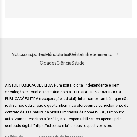
Notícias
Esportes
Mundo
Brasil
Gente
Entretenimento
Cidades
Ciência
Saúde
A ISTOÉ PUBLICAÇÕES LTDA é um portal digital independente e sem
vinculação editorial e societária com a EDITORA TRES COMÉRCIO DE
PUBLICACÕES LTDA (recuperação judicial). Informamos também que não
realizamos cobranças e que também não oferecemos cancelamento do
contrato de assinatura da revista impressa de nome ISTOÉ, tampouco
autorizamos terceiros a fazê-lo, nos responsabilizamos apenas pelo
conteúdo digital “https://istoe.com.br” e seus respectivos sites.