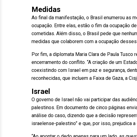
Medidas
Ao final da manifestação, o Brasil enumerou as 
ocupação. Entre elas, estão o fim da ocupação de
cometidas. Além disso, o Brasil pede que nenh
medidas que colaborem com a ocupação desses te
Por fim, a diplomata Maria Clara de Paula Tusco 
encerramento do conflito. “A criação de um Esta
coexistindo com Israel em paz e segurança, dent
reconhecidas, que incluem a Faixa de Gaza, a Cisj
Israel
O governo de Israel não vai participar das audiênc
palestinos. Em documento de cinco páginas envia
análise do caso, dizendo que a decisão representa
israelense-palestino” e que, por isso, prejudica a
“Ao apontar o dedo apenas para um lado, as ques