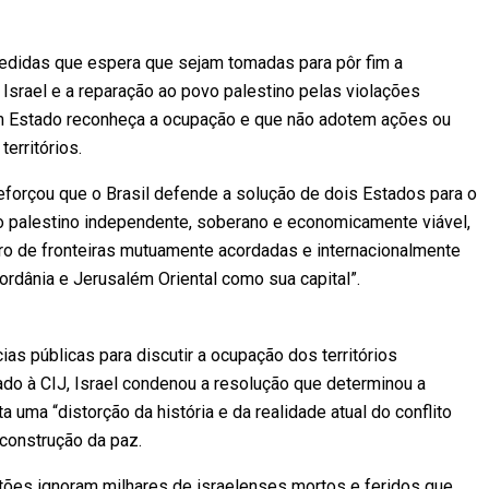
medidas que espera que sejam tomadas para pôr fim a
 Israel e a reparação ao povo palestino pelas violações
um Estado reconheça a ocupação e que não adotem ações ou
rritórios.
reforçou que o Brasil defende a solução de dois Estados para o
do palestino independente, soberano e economicamente viável,
ro de fronteiras mutuamente acordadas e internacionalmente
ordânia e Jerusalém Oriental como sua capital”.
ias públicas para discutir a ocupação dos territórios
do à CIJ, Israel condenou a resolução que determinou a
 uma “distorção da história e da realidade atual do conflito
 construção da paz.
tões ignoram milhares de israelenses mortos e feridos que