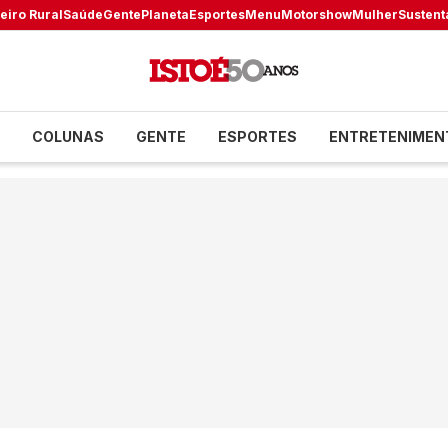
eiro Rural
Saúde
Gente
Planeta
Esportes
Menu
Motorshow
Mulher
Sustent
COLUNAS
GENTE
ESPORTES
ENTRETENIMEN