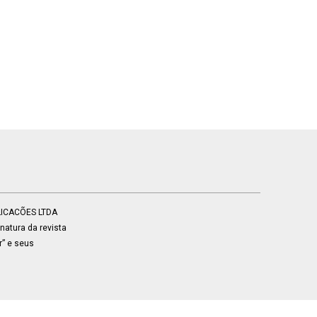
BLICACÕES LTDA
atura da revista
r” e seus