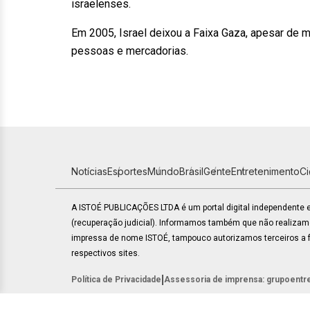
israelenses.
Em 2005, Israel deixou a Faixa Gaza, apesar de m
pessoas e mercadorias.
Notícias
Esportes
Mundo
Brasil
Gente
Entretenimento
C
A ISTOÉ PUBLICAÇÕES LTDA é um portal digital independente
(recuperação judicial). Informamos também que não realiza
impressa de nome ISTOÉ, tampouco autorizamos terceiros a fa
respectivos sites.
|
Política de Privacidade
Assessoria de imprensa: grupoentr