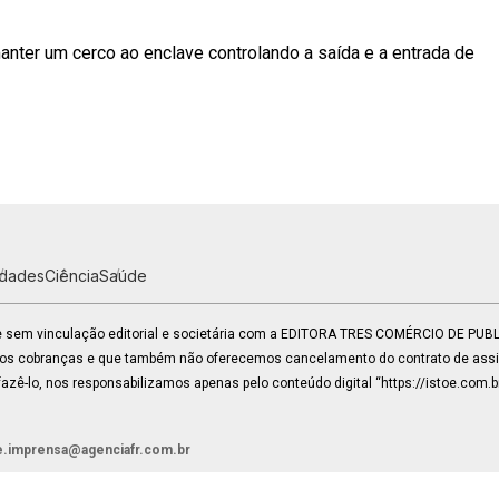
anter um cerco ao enclave controlando a saída e a entrada de
idades
Ciência
Saúde
 e sem vinculação editorial e societária com a EDITORA TRES COMÉRCIO DE PU
mos cobranças e que também não oferecemos cancelamento do contrato de assin
zê-lo, nos responsabilizamos apenas pelo conteúdo digital “https://istoe.com.b
e.imprensa@agenciafr.com.br