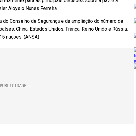
 diretamente para as principais decisões sobre a paz e a
celer Aloysio Nunes Ferreira.
a do Conselho de Segurança e da ampliação do número de
aíses: China, Estados Unidos, França, Reino Unido e Rússia,
 15 nações. (ANSA)