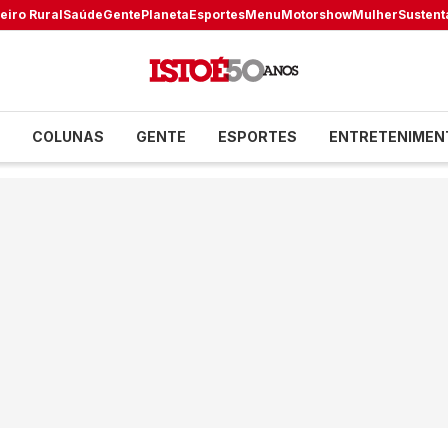
eiro Rural
Saúde
Gente
Planeta
Esportes
Menu
Motorshow
Mulher
Sustent
COLUNAS
GENTE
ESPORTES
ENTRETENIMEN