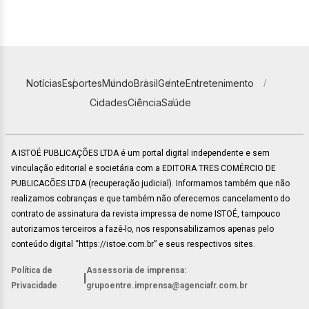
Notícias
Esportes
Mundo
Brasil
Gente
Entretenimento
Cidades
Ciência
Saúde
A ISTOÉ PUBLICAÇÕES LTDA é um portal digital independente e sem
vinculação editorial e societária com a EDITORA TRES COMÉRCIO DE
PUBLICACÕES LTDA (recuperação judicial). Informamos também que não
realizamos cobranças e que também não oferecemos cancelamento do
contrato de assinatura da revista impressa de nome ISTOÉ, tampouco
autorizamos terceiros a fazê-lo, nos responsabilizamos apenas pelo
conteúdo digital “https://istoe.com.br” e seus respectivos sites.
Política de
Assessoria de imprensa:
|
Privacidade
grupoentre.imprensa@agenciafr.com.br