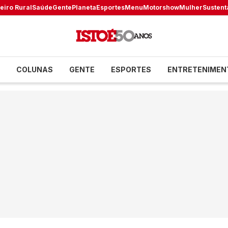
eiro Rural
Saúde
Gente
Planeta
Esportes
Menu
Motorshow
Mulher
Sustent
COLUNAS
GENTE
ESPORTES
ENTRETENIMEN