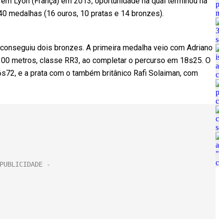
 em Lyon (França) em 2013, oportunidade na qual terminou na
 40 medalhas (16 ouros, 10 pratas e 14 bronzes).
 conseguiu dois bronzes. A primeira medalha veio com Adriano
100 metros, classe RR3, ao completar o percurso em 18s25. O
6s72, e a prata com o também britânico Rafi Solaiman, com