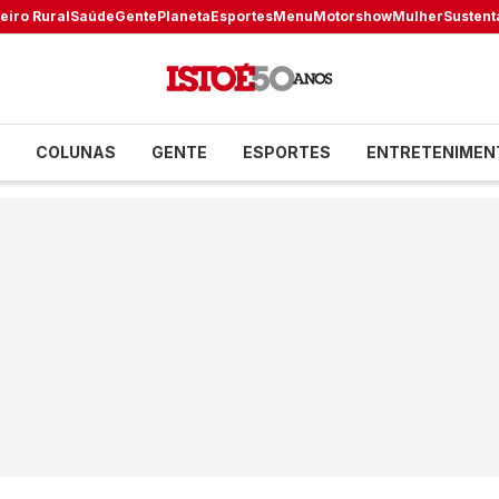
eiro Rural
Saúde
Gente
Planeta
Esportes
Menu
Motorshow
Mulher
Sustent
COLUNAS
GENTE
ESPORTES
ENTRETENIMEN