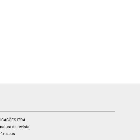
BLICACÕES LTDA
atura da revista
r” e seus