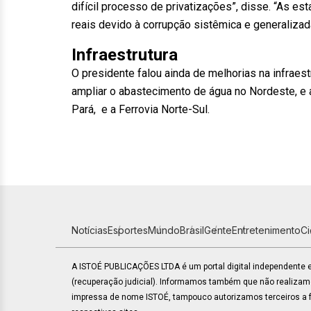
difícil processo de privatizações”, disse. “As e
reais devido à corrupção sistêmica e generalizada
Infraestrutura
O presidente falou ainda de melhorias na infraest
ampliar o abastecimento de água no Nordeste, e
Pará, e a Ferrovia Norte-Sul.
Notícias
Esportes
Mundo
Brasil
Gente
Entretenimento
C
A ISTOÉ PUBLICAÇÕES LTDA é um portal digital independente
(recuperação judicial). Informamos também que não realiza
impressa de nome ISTOÉ, tampouco autorizamos terceiros a fa