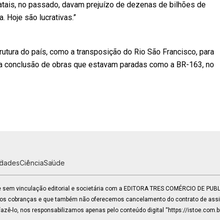
statais, no passado, davam prejuízo de dezenas de bilhões de
. Hoje são lucrativas.”
rutura do país, como a transposição do Rio São Francisco, para
 a conclusão de obras que estavam paradas como a BR-163, no
idades
Ciência
Saúde
 e sem vinculação editorial e societária com a EDITORA TRES COMÉRCIO DE PU
mos cobranças e que também não oferecemos cancelamento do contrato de assin
zê-lo, nos responsabilizamos apenas pelo conteúdo digital “https://istoe.com.b