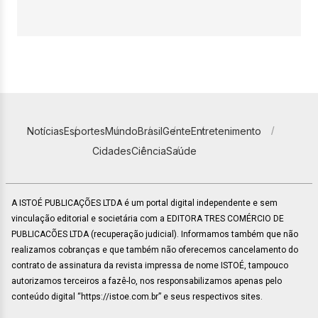
Notícias
Esportes
Mundo
Brasil
Gente
Entretenimento
Cidades
Ciência
Saúde
A ISTOÉ PUBLICAÇÕES LTDA é um portal digital independente e sem
vinculação editorial e societária com a EDITORA TRES COMÉRCIO DE
PUBLICACÕES LTDA (recuperação judicial). Informamos também que não
realizamos cobranças e que também não oferecemos cancelamento do
contrato de assinatura da revista impressa de nome ISTOÉ, tampouco
autorizamos terceiros a fazê-lo, nos responsabilizamos apenas pelo
conteúdo digital “https://istoe.com.br” e seus respectivos sites.