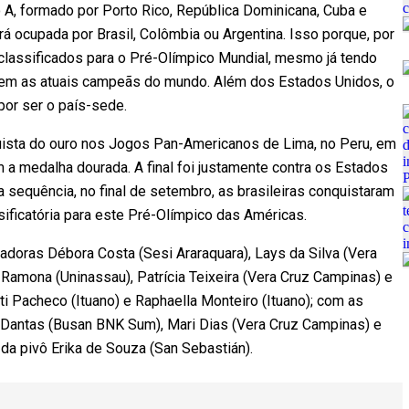
A, formado por Porto Rico, República Dominicana, Cuba e
rá ocupada por Brasil, Colômbia ou Argentina. Isso porque, por
classificados para o Pré-Olímpico Mundial, mesmo já tendo
rem as atuais campeãs do mundo. Além dos Estados Unidos, o
por ser o país-sede.
ista do ouro nos Jogos Pan-Americanos de Lima, no Peru, em
a medalha dourada. A final foi justamente contra os Estados
Na sequência, no final de setembro, as brasileiras conquistaram
ificatória para este Pré-Olímpico das Américas.
adoras Débora Costa (Sesi Araraquara), Lays da Silva (Vera
amona (Uninassau), Patrícia Teixeira (Vera Cruz Campinas) e
i Pacheco (Ituano) e Raphaella Monteiro (Ituano); com as
s Dantas (Busan BNK Sum), Mari Dias (Vera Cruz Campinas) e
da pivô Erika de Souza (San Sebastián).