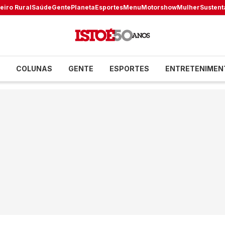
eiro Rural
Saúde
Gente
Planeta
Esportes
Menu
Motorshow
Mulher
Sustent
COLUNAS
GENTE
ESPORTES
ENTRETENIMEN