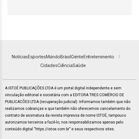
Notícias
Esportes
Mundo
Brasil
Gente
Entretenimento
Cidades
Ciência
Saúde
A ISTOÉ PUBLICAÇÕES LTDA é um portal digital independente e sem
vinculação editorial e societária com a EDITORA TRES COMÉRCIO DE
PUBLICACÕES LTDA (recuperação judicial). Informamos também que não
realizamos cobranças e que também não oferecemos cancelamento do
contrato de assinatura da revista impressa de nome ISTOÉ, tampouco
autorizamos terceiros a fazê-lo, nos responsabilizamos apenas pelo
conteúdo digital “https://istoe.com.br” e seus respectivos sites.