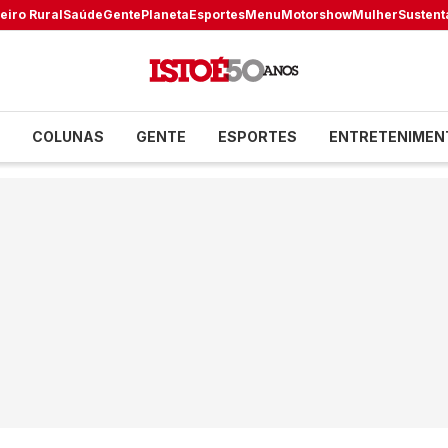
eiro Rural
Saúde
Gente
Planeta
Esportes
Menu
Motorshow
Mulher
Sustent
COLUNAS
GENTE
ESPORTES
ENTRETENIMEN