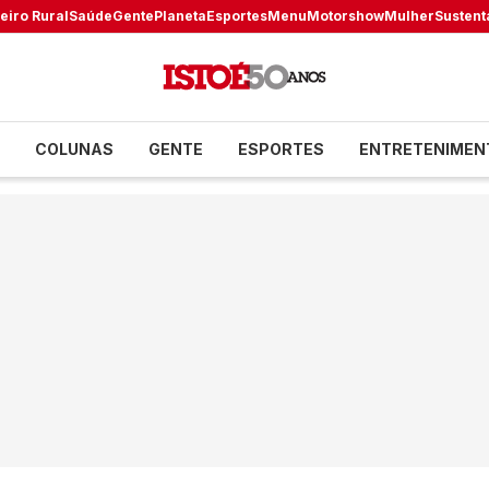
eiro Rural
Saúde
Gente
Planeta
Esportes
Menu
Motorshow
Mulher
Sustent
COLUNAS
GENTE
ESPORTES
ENTRETENIMEN