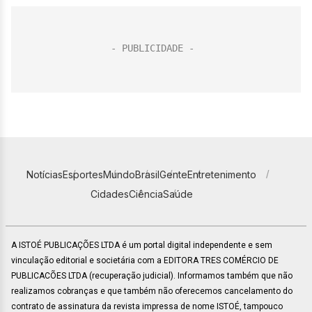
Notícias
Esportes
Mundo
Brasil
Gente
Entretenimento
Cidades
Ciência
Saúde
A ISTOÉ PUBLICAÇÕES LTDA é um portal digital independente e sem
vinculação editorial e societária com a EDITORA TRES COMÉRCIO DE
PUBLICACÕES LTDA (recuperação judicial). Informamos também que não
realizamos cobranças e que também não oferecemos cancelamento do
contrato de assinatura da revista impressa de nome ISTOÉ, tampouco