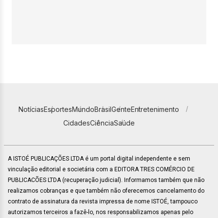
Notícias
Esportes
Mundo
Brasil
Gente
Entretenimento
Cidades
Ciência
Saúde
A ISTOÉ PUBLICAÇÕES LTDA é um portal digital independente e sem
vinculação editorial e societária com a EDITORA TRES COMÉRCIO DE
PUBLICACÕES LTDA (recuperação judicial). Informamos também que não
realizamos cobranças e que também não oferecemos cancelamento do
contrato de assinatura da revista impressa de nome ISTOÉ, tampouco
autorizamos terceiros a fazê-lo, nos responsabilizamos apenas pelo