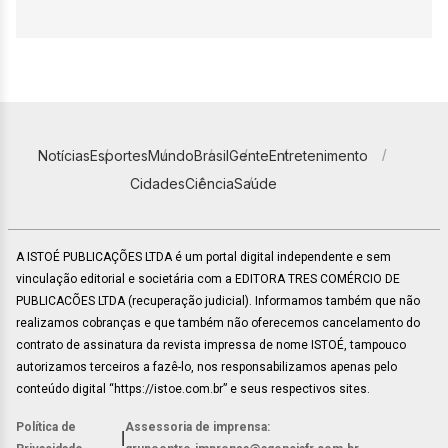
Notícias
Esportes
Mundo
Brasil
Gente
Entretenimento
Cidades
Ciência
Saúde
A ISTOÉ PUBLICAÇÕES LTDA é um portal digital independente e sem
vinculação editorial e societária com a EDITORA TRES COMÉRCIO DE
PUBLICACÕES LTDA (recuperação judicial). Informamos também que não
realizamos cobranças e que também não oferecemos cancelamento do
contrato de assinatura da revista impressa de nome ISTOÉ, tampouco
autorizamos terceiros a fazê-lo, nos responsabilizamos apenas pelo
conteúdo digital “https://istoe.com.br” e seus respectivos sites.
Política de
Assessoria de imprensa:
|