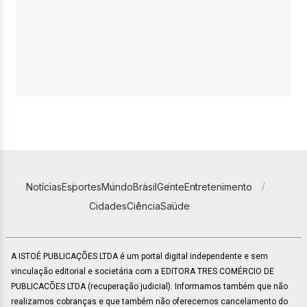
Notícias
Esportes
Mundo
Brasil
Gente
Entretenimento
Cidades
Ciência
Saúde
A ISTOÉ PUBLICAÇÕES LTDA é um portal digital independente e sem
vinculação editorial e societária com a EDITORA TRES COMÉRCIO DE
PUBLICACÕES LTDA (recuperação judicial). Informamos também que não
realizamos cobranças e que também não oferecemos cancelamento do