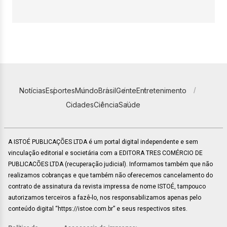
Notícias
Esportes
Mundo
Brasil
Gente
Entretenimento
Cidades
Ciência
Saúde
A ISTOÉ PUBLICAÇÕES LTDA é um portal digital independente e sem
vinculação editorial e societária com a EDITORA TRES COMÉRCIO DE
PUBLICACÕES LTDA (recuperação judicial). Informamos também que não
realizamos cobranças e que também não oferecemos cancelamento do
contrato de assinatura da revista impressa de nome ISTOÉ, tampouco
autorizamos terceiros a fazê-lo, nos responsabilizamos apenas pelo
conteúdo digital “https://istoe.com.br” e seus respectivos sites.