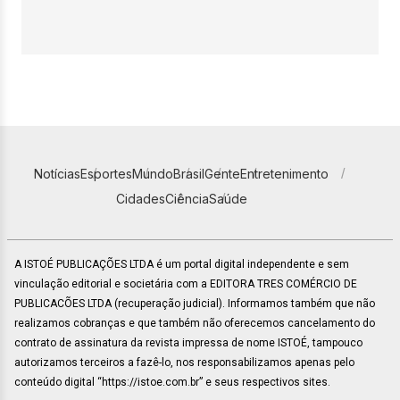
Notícias
Esportes
Mundo
Brasil
Gente
Entretenimento
Cidades
Ciência
Saúde
A ISTOÉ PUBLICAÇÕES LTDA é um portal digital independente e sem
vinculação editorial e societária com a EDITORA TRES COMÉRCIO DE
PUBLICACÕES LTDA (recuperação judicial). Informamos também que não
realizamos cobranças e que também não oferecemos cancelamento do
contrato de assinatura da revista impressa de nome ISTOÉ, tampouco
autorizamos terceiros a fazê-lo, nos responsabilizamos apenas pelo
conteúdo digital “https://istoe.com.br” e seus respectivos sites.