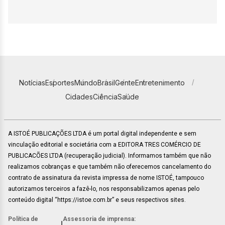
Notícias
Esportes
Mundo
Brasil
Gente
Entretenimento
Cidades
Ciência
Saúde
A ISTOÉ PUBLICAÇÕES LTDA é um portal digital independente e sem
vinculação editorial e societária com a EDITORA TRES COMÉRCIO DE
PUBLICACÕES LTDA (recuperação judicial). Informamos também que não
realizamos cobranças e que também não oferecemos cancelamento do
contrato de assinatura da revista impressa de nome ISTOÉ, tampouco
autorizamos terceiros a fazê-lo, nos responsabilizamos apenas pelo
conteúdo digital “https://istoe.com.br” e seus respectivos sites.
Política de
Assessoria de imprensa:
|