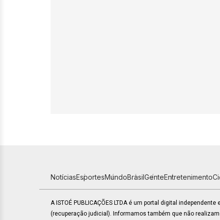
Notícias
Esportes
Mundo
Brasil
Gente
Entretenimento
C
A ISTOÉ PUBLICAÇÕES LTDA é um portal digital independente
(recuperação judicial). Informamos também que não realiza