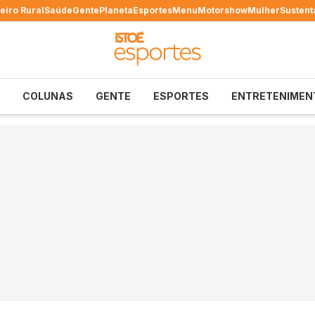
eiro Rural
Saúde
Gente
Planeta
Esportes
Menu
Motorshow
Mulher
Sustent
COLUNAS
GENTE
ESPORTES
ENTRETENIMEN