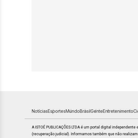
Notícias
Esportes
Mundo
Brasil
Gente
Entretenimento
C
A ISTOÉ PUBLICAÇÕES LTDA é um portal digital independente
(recuperação judicial). Informamos também que não realiza