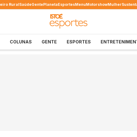
eiro Rural
Saúde
Gente
Planeta
Esportes
Menu
Motorshow
Mulher
Sustent
COLUNAS
GENTE
ESPORTES
ENTRETENIMEN