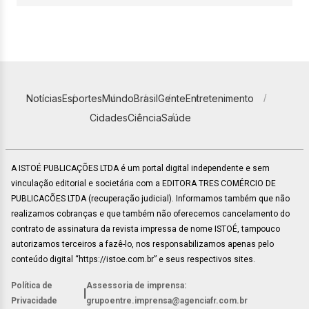
Notícias
Esportes
Mundo
Brasil
Gente
Entretenimento
Cidades
Ciência
Saúde
A ISTOÉ PUBLICAÇÕES LTDA é um portal digital independente e sem
vinculação editorial e societária com a EDITORA TRES COMÉRCIO DE
PUBLICACÕES LTDA (recuperação judicial). Informamos também que não
realizamos cobranças e que também não oferecemos cancelamento do
contrato de assinatura da revista impressa de nome ISTOÉ, tampouco
autorizamos terceiros a fazê-lo, nos responsabilizamos apenas pelo
conteúdo digital “https://istoe.com.br” e seus respectivos sites.
Política de
Assessoria de imprensa:
|
Privacidade
grupoentre.imprensa@agenciafr.com.br