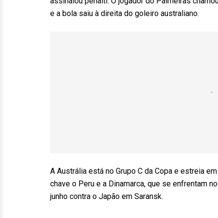
assinalou pênalti. O jogador do Palmeiras chamou
e a bola saiu à direita do goleiro australiano.
A Austrália está no Grupo C da Copa e estreia e
chave o Peru e a Dinamarca, que se enfrentam n
junho contra o Japão em Saransk.