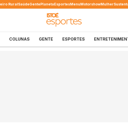
eiro Rural
Saúde
Gente
Planeta
Esportes
Menu
Motorshow
Mulher
Sustent
COLUNAS
GENTE
ESPORTES
ENTRETENIMEN