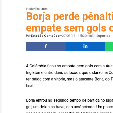
Início
>
Esportes
Borja perde pênalt
empate sem gols c
Por
Estadão Conteúdo
27/03/18 - 18h20min
Em
Esportes
A Colômbia ficou no empate sem gols com a Austr
Inglaterra, entre duas seleções que estarão na 
ter saído com a vitória, mas o atacante Borja, d
final.
Borja entrou no segundo tempo de partida no luga
gol, um deles na trave, nos acréscimos. Um pouco 