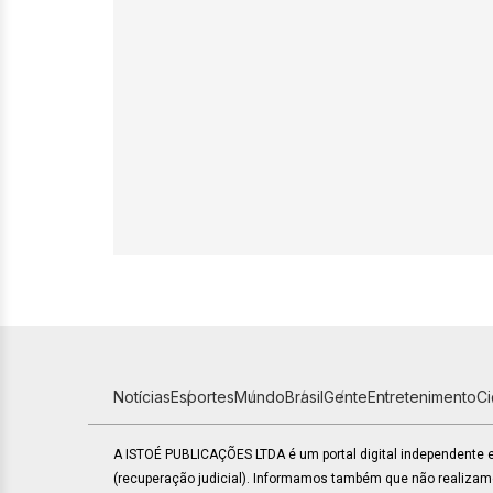
Notícias
Esportes
Mundo
Brasil
Gente
Entretenimento
C
A ISTOÉ PUBLICAÇÕES LTDA é um portal digital independente
(recuperação judicial). Informamos também que não realiza